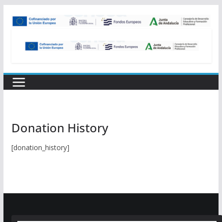
Saltar
al
contenido
Donation History
[donation_history]