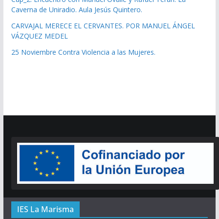
Caverna de Uniradio. Aula Jesús Quintero.
CARVAJAL MERECE EL CERVANTES. POR MANUEL ÁNGEL
VÁZQUEZ MEDEL
25 Noviembre Contra Violencia a las Mujeres.
IES La Marisma