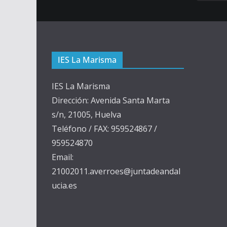
IES La Marisma
IES La Marisma
Dirección: Avenida Santa Marta
s/n, 21005, Huelva
Teléfono / FAX: 959524867 /
959524870
Email:
21002011.averroes@juntadeandal
ucia.es