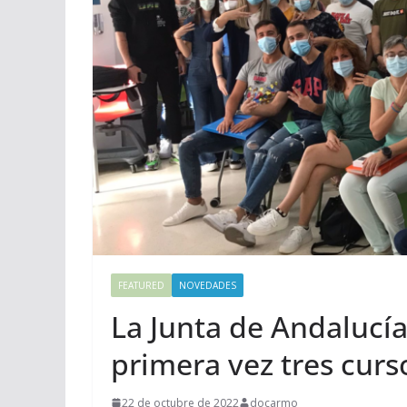
FEATURED
NOVEDADES
La Junta de Andalucí
primera vez tres curs
22 de octubre de 2022
docarmo